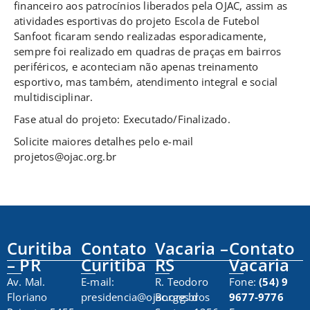
financeiro aos patrocínios liberados pela OJAC, assim as
atividades esportivas do projeto Escola de Futebol
Sanfoot ficaram sendo realizadas esporadicamente,
sempre foi realizado em quadras de praças em bairros
periféricos, e aconteciam não apenas treinamento
esportivo, mas também, atendimento integral e social
multidisciplinar.
Fase atual do projeto: Executado/Finalizado.
Solicite maiores detalhes pelo e-mail
projetos@ojac.org.br
Curitiba
Contato
Vacaria –
Contato
– PR
Curitiba
RS
Vacaria
Av. Mal.
E-mail:
R. Teodoro
Fone:
(54) 9
Floriano
presidencia@ojac.org.br
Borges dos
9677-9776